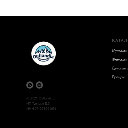
КАТАЛ
Мужская 
Женская 
Детская 
Бренды
© 2025 Outlandia.ru
ИП Тупицын Д.В.
ИНН 771375992616