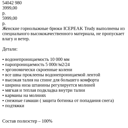
54042 980
3999,00
р.
5999,00
р.
Женские горнолыжные брюки ICEPEAK Trudy выполнены из
специального высококачественного материала, не пропускает
влагу и ветер.
Детали:
• водонепроницаемость 10 000 мм
• паропроницаемость 5 000г/м2/24
• эргономически скроенные колени
• все швы проклеены водонепроницаемой лентой
• высокая талия на спине для большего комфорта
• ширина низа штанины регулируется молнией
• мягкая и теплая подкладка внутри талии
• карманы на молниях
• снежные гамаши ( защита ботинка от попадания снега)
• подтяжки
Состав полиэстер – 100%