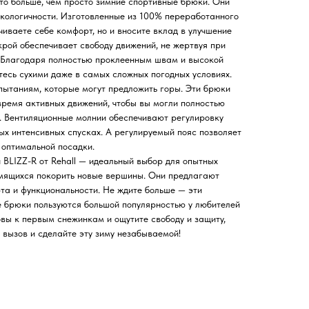
о больше, чем просто зимние спортивные брюки. Они
кологичности. Изготовленные из 100% переработанного
чиваете себе комфорт, но и вносите вклад в улучшение
рой обеспечивает свободу движений, не жертвуя при
. Благодаря полностью проклеенным швам и высокой
есь сухими даже в самых сложных погодных условиях.
пытаниям, которые могут предложить горы. Эти брюки
ремя активных движений, чтобы вы могли полностью
. Вентиляционные молнии обеспечивают регулировку
х интенсивных спусках. А регулируемый пояс позволяет
 оптимальной посадки.
BLIZZ-R от Rehall — идеальный выбор для опытных
емящихся покорить новые вершины. Они предлагают
та и функциональности. Не ждите больше — эти
 брюки пользуются большой популярностью у любителей
овы к первым снежинкам и ощутите свободу и защиту,
 вызов и сделайте эту зиму незабываемой!