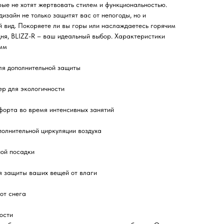
рые не хотят жертвовать стилем и функциональностью.
изайн не только защитят вас от непогоды, но и
 вид. Покоряете ли вы горы или наслаждаетесь горячим
ня, BLIZZ-R – ваш идеальный выбор. Характеристики
 мм
ля дополнительной защиты
р для экологичности
форта во время интенсивных занятий
полнительной циркуляции воздуха
ной посадки
я защиты ваших вещей от влаги
от снега
ости