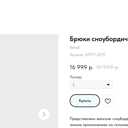
Брюки сноубордиче
Rehall
Артикул:
60797_2019
16 999
р.
19 999
р.
Размер
Купить
Представляем женские сноуборд-
зимних приключениях на склонах