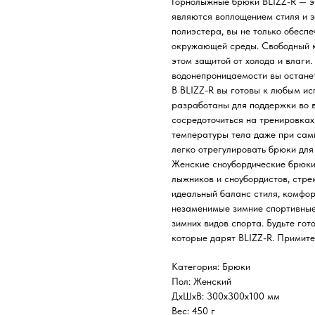
Горнолыжные брюки BLIZZ-R — эт
являются воплощением стиля и э
полиэстера, вы не только обеспе
окружающей среды. Свободный к
этом защитой от холода и влаги
водонепроницаемости вы останет
В BLIZZ-R вы готовы к любым ис
разработаны для поддержки во в
сосредоточиться на тренировках
температуры тела даже при самы
легко отрегулировать брюки для
Женские сноубордические брюки 
лыжников и сноубордистов, стр
идеальный баланс стиля, комфор
незаменимые зимние спортивные
зимних видов спорта. Будьте гот
которые дарят BLIZZ-R. Примите
Категория: Брюки
Пол: Женский
ДxШxВ: 300x300x100 мм
Вес: 450 г