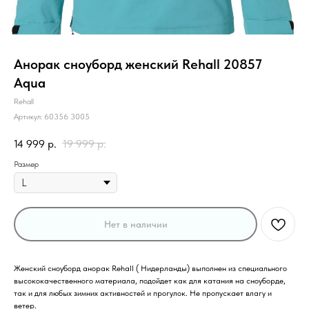
Анорак сноуборд женский Rehall 20857
Aqua
Rehall
Артикул:
60356 3005
14 999
р.
19 999
р.
Размер
Нет в наличии
Женский сноуборд анорак Rehall ( Нидерланды) выполнен из специального
высококачественного материала, подойдет как для катания на сноуборде,
так и для любых зимних активностей и прогулок. Не пропускает влагу и
ветер.