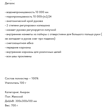
Детали:
• водонепроницаемость 10 000 мм
• паропроницаемость 10 000г/м2/24
• анатомический крой рукава
• 2 степени регулировки капюшона
• манжет рукава регулируется липучкой
• внутренние манжеты из лайкры с отверстиями для большого пальца руки (
не западает в рукав снег при падении)
• снегозащитная юбка
• передние карманы
• внутренние карманы для различных целей
• все швы проклеены
Состав полиэстер – 100%
Утеплитель 100 г
Категория: Анорак
Пол: Женский
ДxШxВ: 300x300x100 мм
Вес: 700 г