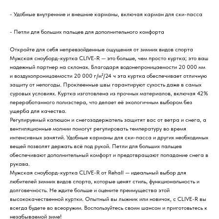
- Удобные внутренние и внешние карманы, включая карман для ски-пасса
- Петли для больших пальцев для дополнительного комфорта
Откройте для себя непревзойденные ощущения от зимних видов спорта
Мужская сноуборд-куртка CLIVE-R — это больше, чем просто куртка; это ваш
надежный партнер на склонах. Благодаря водонепроницаемости 20 000 мм
и воздухопроницаемости 20 000 г/м²/24 ч эта куртка обеспечивает отличную
защиту от непогоды. Проклеенные швы гарантируют сухость даже в самых
суровых условиях. Куртка изготовлена ​​из прочных материалов, включая 42%
переработанного полиэстера, что делает её экологичным выбором без
ущерба для качества.
Регулируемый капюшон и снегозадержатель защитят вас от ветра и снега, а
вентиляционные молнии помогут регулировать температуру во время
интенсивных занятий. Удобные карманы для ски-пасса и других необходимых
вещей позволят держать всё под рукой. Петли для больших пальцев
обеспечивают дополнительный комфорт и предотвращают попадание снега в
рукава.
Мужская сноуборд-куртка CLIVE-R от Rehall — идеальный выбор для
любителей зимних видов спорта, которые ценят стиль, функциональность и
долговечность. Не ждите больше и оцените преимущества этой
высококачественной куртки. Опытный вы лыжник или новичок, с CLIVE-R вы
всегда будете во всеоружии. Воспользуйтесь своим шансом и приготовьтесь к
незабываемой зиме!