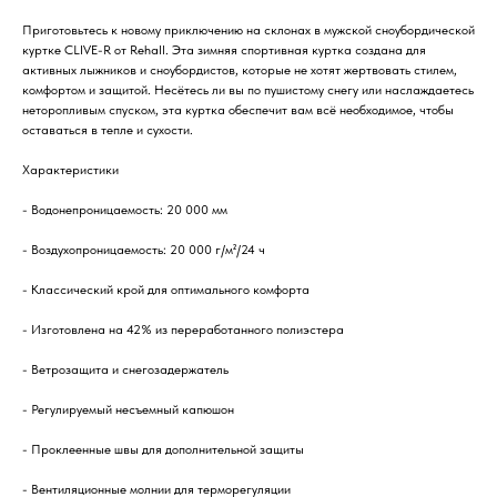
Приготовьтесь к новому приключению на склонах в мужской сноубордической
куртке CLIVE-R от Rehall. Эта зимняя спортивная куртка создана для
активных лыжников и сноубордистов, которые не хотят жертвовать стилем,
комфортом и защитой. Несётесь ли вы по пушистому снегу или наслаждаетесь
неторопливым спуском, эта куртка обеспечит вам всё необходимое, чтобы
оставаться в тепле и сухости.
Характеристики
- Водонепроницаемость: 20 000 мм
- Воздухопроницаемость: 20 000 г/м²/24 ч
- Классический крой для оптимального комфорта
- Изготовлена ​​на 42% из переработанного полиэстера
- Ветрозащита и снегозадержатель
- Регулируемый несъемный капюшон
- Проклеенные швы для дополнительной защиты
- Вентиляционные молнии для терморегуляции