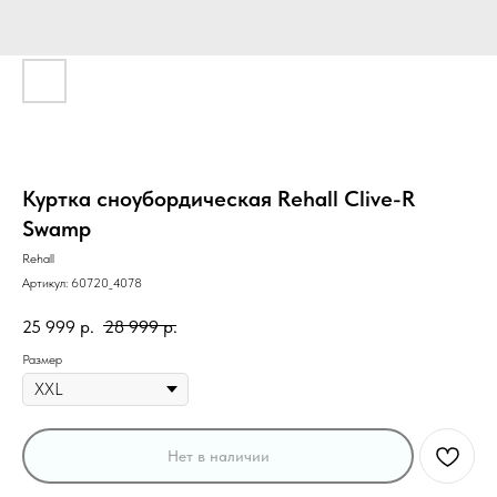
Куртка сноубордическая Rehall Clive-R
Swamp
Rehall
Артикул:
60720_4078
25 999
р.
28 999
р.
Размер
Нет в наличии