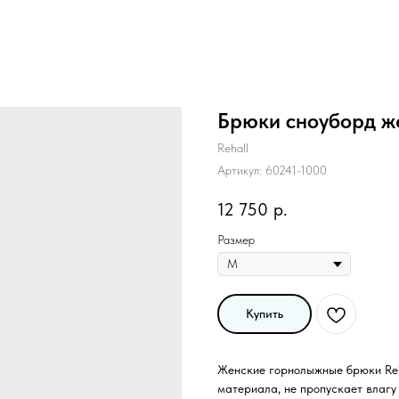
Брюки сноуборд же
Rehall
Артикул:
60241-1000
12 750
р.
Размер
Купить
Женские горнолыжные брюки Reh
материала, не пропускает влагу 