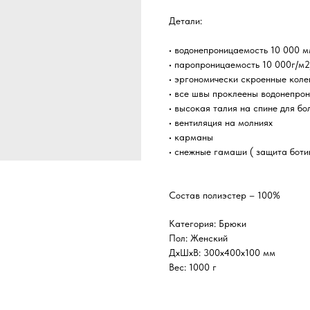
Детали:
• водонепроницаемость 10 000 
• паропроницаемость 10 000г/м2
• эргономически скроенные коле
• все швы проклеены водонепро
• высокая талия на спине для б
• вентиляция на молниях
• карманы
• снежные гамаши ( защита боти
Состав полиэстер – 100%
Категория: Брюки
Пол: Женский
ДxШxВ: 300x400x100 мм
Вес: 1000 г