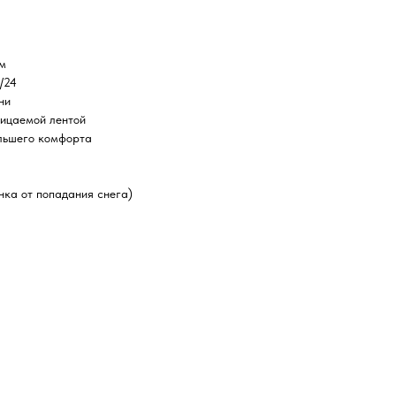
мм
/24
ни
ницаемой лентой
ольшего комфорта
нка от попадания снега)