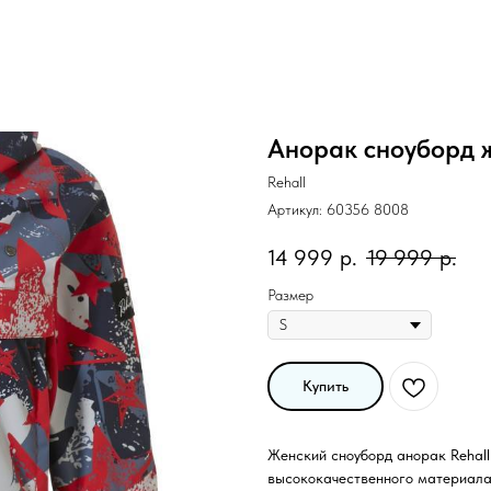
Анорак сноуборд ж
Rehall
Артикул:
60356 8008
14 999
р.
19 999
р.
Размер
Купить
Женский сноуборд анорак Rehall
высококачественного материала,