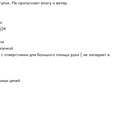
улок. Не пропускает влагу и ветер.
мм
/24
на
ипучкой
 с отверстиями для большого пальца руки ( не западает в
чных целей