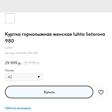
Куртка горнолыжная женская luhta lietorova
980
Luhta
Артикул:
636494 399 980
29 999
р.
35 999
р.
Размер
Купить
Таблица размеров