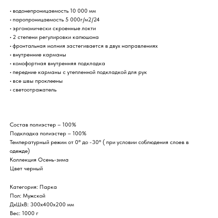
• водонепроницаемость 10 000 мм
• паропроницаемость 5 000г/м2/24
• эргономически скроенные локти
• 2 степени регулировки капюшона
• фронтальная молния застегивается в двух направлениях
• внутренние карманы
• комофортная внутренняя подкладка
• передние карманы с утепленной подкладкой для рук
• все швы проклеены
• светоотражатель
Состав полиэстер – 100%
Подкладка полиэстер – 100%
Температурный режим от 0° до -30° ( при условии соблюдения слоев в
одежде)
Коллекция Осень-зима
Цвет черный
Категория: Парка
Пол: Мужской
ДxШxВ: 300x400x200 мм
Вес: 1000 г