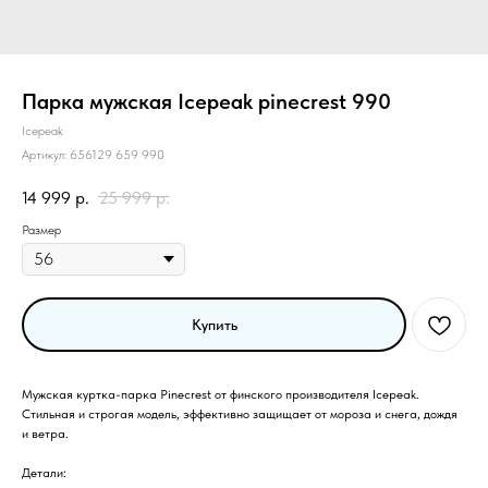
Парка мужская Icepeak pinecrest 990
Icepeak
Артикул:
656129 659 990
14 999
р.
25 999
р.
Размер
Купить
Мужская куртка-парка Pinecrest от финского производителя Icepeak.
Стильная и строгая модель, эффективно защищает от мороза и снега, дождя
и ветра.
Детали: