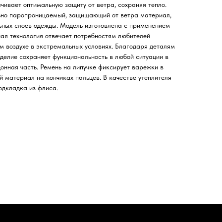
ивает оптимальную защиту от ветра, сохраняя тепло.
ьно паропроницаемый, защищающий от ветра материал,
льных слоев одежды. Модель изготовлена с применением
ная технология отвечает потребностям любителей
м воздухе в экстремальных условиях. Благодаря деталям
елие сохраняет функциональность в любой ситуации в
онная часть. Ремень на липучке фиксирует варежки в
й материал на кончиках пальцев. В качестве утеплителя
одкладка из флиса.