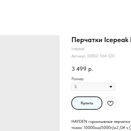
Перчатки Icepeak
Icepeak
Артикул:
58850 564 020
3 499
р.
Размер
Купить
HAYDEN горнолыжные перчатки о
ткани: 10000мм/5000г/м2 /24 ч 