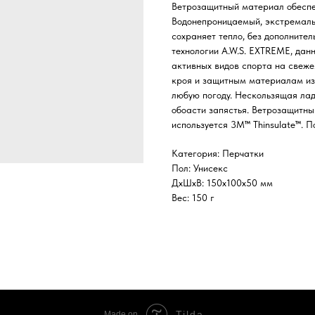
Ветрозащитный материал обеспеч
Водонепроницаемый, экстремал
сохраняет тепло, без дополните
технологии A.W.S. EXTREME, дан
активных видов спорта на свеже
кроя и защитным материалам изд
любую погоду. Нескользящая лад
обоасти запястья. Ветрозащитны
используется 3M™ Thinsulate™. П
Категория: Перчатки
Пол: Унисекс
ДxШxВ: 150x100x50 мм
Вес: 150 г
Tilda
Made on