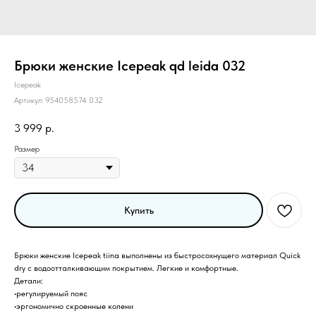
Брюки женские Icepeak qd leida 032
Icepeak
Артикул:
954058574 032
3 999
р.
Размер
Купить
Брюки женские Icepeak tiina выполнены из быстросохнущего материал Quick
dry с водоотталкивающим покрытием. Легкие и комфортные.
Детали:
•регулируемый пояс
•эргономично скроенные колени