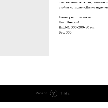
скатываемость ткани, помогая и
стойка на молнии.Длина изделия
Категория: Толстовка
Пол: Женский
ДxШxВ: 300x200x50 мм
Вес: 300 г
Tilda
Made on