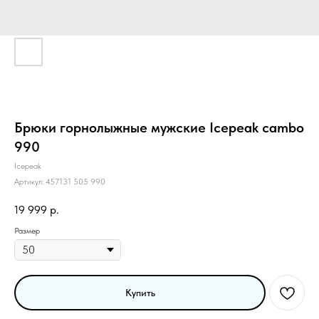
Брюки горнолыжные мужские Icepeak cambo
990
Icepeak
Артикул:
457131 505 990
19 999
р.
Размер
Купить