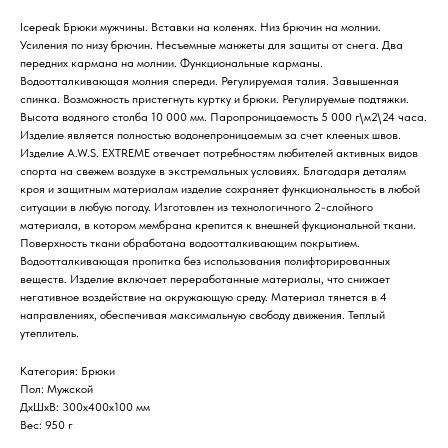
Icepeak Брюки мужчины. Вставки на коленях. Низ брючин на молнии.
Усиления по низу брючин. Несъемные манжеты для защиты от снега. Два
передних кармана на молнии. Функциональные карманы.
Водоотталкивающая молния спереди. Регулируемая талия. Завышенная
спинка. Возможность пристегнуть куртку и брюки. Регулируемые подтяжки.
Высота водяного столба 10 000 мм. Паропроницаемость 5 000 г\м2\24 часа.
Изделие является полностью водонепроницаемым за счет клееных швов.
Изделие A.W.S. EXTREME отвечает потребностям любителей активных видов
спорта на свежем воздухе в экстремальных условиях. Благодаря деталям
кроя и защитным материалам изделие сохраняет функциональность в любой
ситуации в любую погоду. Изготовлен из технологичного 2-слойного
материала, в котором мембрана крепится к внешней фукциональной ткани.
Поверхность ткани обработана водоотталкивающим покрытием.
Водоотталкивающая пропитка без использования полифторированных
веществ. Изделие включает переработанные материалы, что снижает
негативное воздействие на окружающую среду. Материал тянется в 4
направлениях, обеспечивая максимальную свободу движения. Теплый
утеплитель.
Категория: Брюки
Пол: Мужской
ДxШxВ: 300x400x100 мм
Вес: 950 г