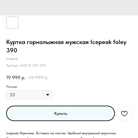
Куртка горнолыжная мужская Icepeak foley
390
Icepeak
Артикул:
656132 593 390
19 999
р.
28 999
р.
Размер
Купить
Icepeak Мужчины. Вставки на локтях. Удобный внутренний воротник.