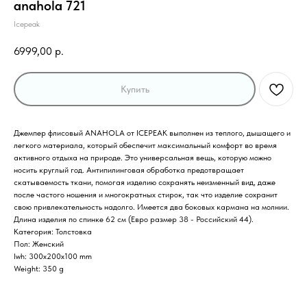
anahola 721
Icepeak
6999,00
р.
Купить
Джемпер флисовый ANAHOLA от ICEPEAK выполнен из теплого, дышащего и
легкого материала, который обеспечит максимальный комфорт во время
активного отдыха на природе. Это универсальная вещь, которую можно
носить круглый год. Антипилинговая обработка предотвращает
скатываемость ткани, помогая изделию сохранять неизменный вид, даже
после частого ношения и многократных стирок, так что изделие сохранит
свою привлекательность надолго. Имеется два боковых кармана на молнии.
Длина изделия по спинке 62 см (Евро размер 38 - Российский 44).
Категория: Толстовка
Пол: Женский
lwh: 300x200x100 mm
Weight: 350 g