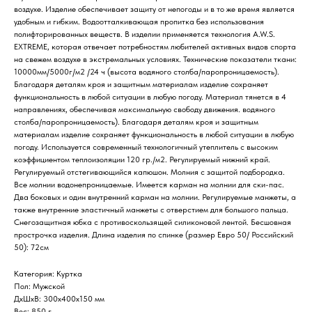
воздухе. Изделие обеспечивает защиту от непогоды и в то же время является
удобным и гибким. Водоотталкивающая пропитка без использования
полифторированных веществ. В изделии применяется технология A.W.S.
EXTREME, которая отвечает потребностям любителей активных видов спорта
на свежем воздухе в экстремальных условиях. Технические показатели ткани:
10000мм/5000г/м2 /24 ч (высота водяного столба/паропроницаемость).
Благодаря деталям кроя и защитным материалам изделие сохраняет
функциональность в любой ситуации в любую погоду. Материал тянется в 4
направлениях, обеспечивая максимальную свободу движения. водяного
столба/паропроницаемость). Благодаря деталям кроя и защитным
материалам изделие сохраняет функциональность в любой ситуации в любую
погоду. Используется современный технологичный утеплитель с высоким
коэффициентом теплоизоляции 120 гр./м2. Регулируемый нижний край.
Регулируемый отстегивающийся капюшон. Молния с защитой подбородка.
Все молнии водонепроницаемые. Имеется карман на молнии для ски-пас.
Два боковых и один внутренний карман на молнии. Регулируемые манжеты, а
также внутренние эластичный манжеты с отверстием для большого пальца.
Снегозащитная юбка с противоскользящей силиконовой лентой. Бесшовная
прострочка изделия. Длина изделия по спинке (размер Евро 50/ Российский
50): 72см
Категория: Куртка
Пол: Мужской
ДxШxВ: 300x400x150 мм
Вес: 850 г