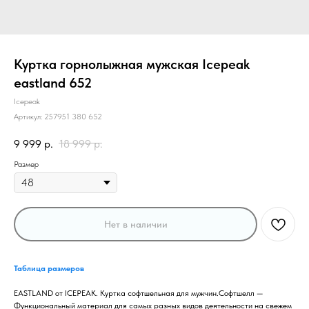
Куртка горнолыжная мужская Icepeak
eastland 652
Icepeak
Артикул:
257951 380 652
9 999
р.
18 999
р.
Размер
Нет в наличии
Таблица размеров
EASTLAND от ICEPEAK. Куртка софтшельная для мужчин.Софтшелл —
Функциональный материал для самых разных видов деятельности на свежем