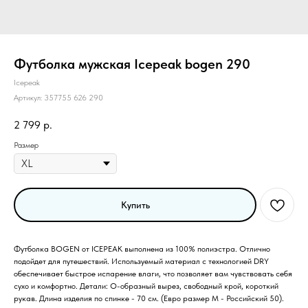
Футболка мужская Icepeak bogen 290
Icepeak
Артикул:
357755 626 290
2 799
р.
Размер
Купить
Футболка BOGEN от ICEPEAK выполнена из 100% полиэстра. Отлично
подойдет для путешествий. Используемый материал с технологией DRY
обеспечивает быстрое испарение влаги, что позволяет вам чувствовать себя
сухо и комфортно. Детали: O-образный вырез, свободный крой, короткий
рукав. Длина изделия по спинке - 70 см. (Евро размер М - Российский 50).