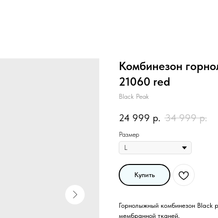
Комбинезон горно
21060 red
Black Peak
24 999
р.
34 999
р.
Размер
Купить
Горнолыжный комбинезон Black p
мембранной тканей.