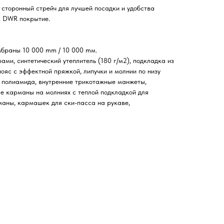
 сторонный стрейч для лучшей посадки и удобства
. DWR покрытие.
мбраны 10 000 mm / 10 000 mм.
ми, синтетический утеплитель (180 г/м2), подкладка из
ояс с эффектной пряжкой, липучки и молнии по низу
з полиамида, внутренние трикотажные манжеты,
е карманы на молниях с теплой подкладкой для
маны, кармашек для ски-пасса на рукаве,